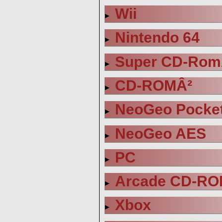
Wii
Nintendo 64
Super CD-Rom
CD-ROMÂ²
NeoGeo Pocket
NeoGeo AES
PC
Arcade CD-RO
Xbox