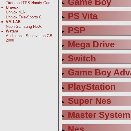
Game Boy
Timetop LTPS Handy Game
Univox
Univox 41N
PS Vita
Univox Tele-Sports 6
VM LAB
Nuon Samsung N50x
PSP
Watara
Audiosonic Supervision GB-
2000
Mega Drive
Switch
Game Boy Adv
PlayStation
Super Nes
Master System
Nes