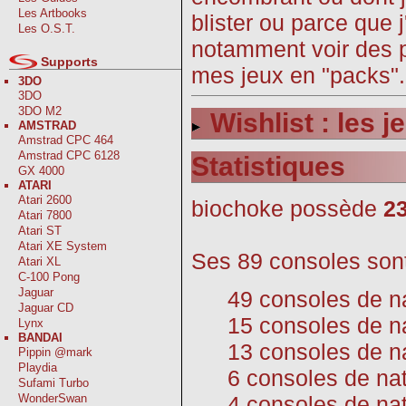
Les Artbooks
blister ou parce que 
Les O.S.T.
notamment voir des p
Supports
mes jeux en "packs". 
3DO
3DO
3DO M2
Wishlist : les 
AMSTRAD
Amstrad CPC 464
Amstrad CPC 6128
Statistiques
GX 4000
ATARI
Atari 2600
biochoke possède
2
Atari 7800
Atari ST
Atari XE System
Ses 89 consoles sont
Atari XL
C-100 Pong
Jaguar
49 consoles de n
Jaguar CD
15 consoles de na
Lynx
BANDAI
13 consoles de n
Pippin @mark
Playdia
6 consoles de nat
Sufami Turbo
4 consoles de na
WonderSwan