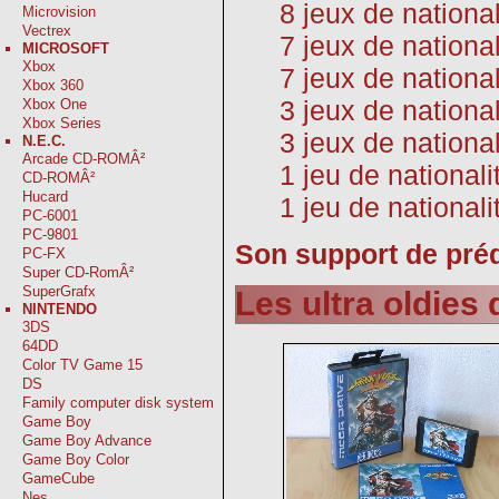
8 jeux de national
Microvision
Vectrex
7 jeux de national
MICROSOFT
Xbox
7 jeux de national
Xbox 360
3 jeux de nationa
Xbox One
Xbox Series
3 jeux de nationa
N.E.C.
Arcade CD-ROMÂ²
1 jeu de national
CD-ROMÂ²
Hucard
1 jeu de national
PC-6001
PC-9801
Son support de préd
PC-FX
Super CD-RomÂ²
SuperGrafx
Les ultra oldies
NINTENDO
3DS
64DD
Color TV Game 15
DS
Family computer disk system
Game Boy
Game Boy Advance
Game Boy Color
GameCube
Nes