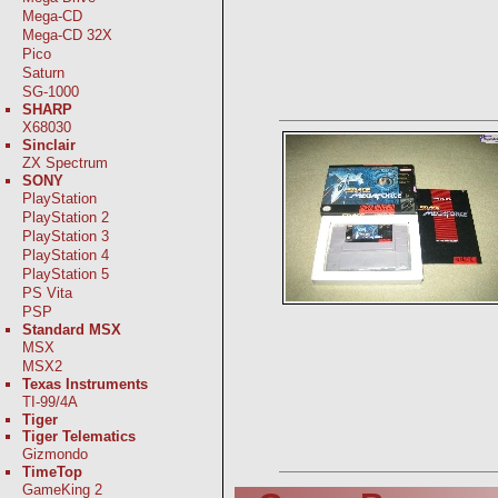
Mega-CD
Mega-CD 32X
Pico
Saturn
SG-1000
SHARP
X68030
Sinclair
ZX Spectrum
SONY
PlayStation
PlayStation 2
PlayStation 3
PlayStation 4
PlayStation 5
PS Vita
PSP
Standard MSX
MSX
MSX2
Texas Instruments
TI-99/4A
Tiger
Tiger Telematics
Gizmondo
TimeTop
GameKing 2