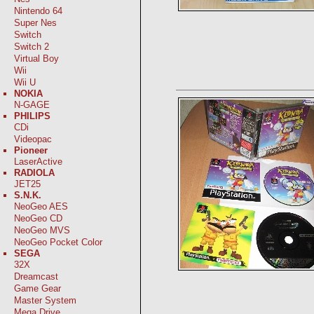
Nintendo 64
Super Nes
Switch
Switch 2
Virtual Boy
Wii
Wii U
NOKIA
N-GAGE
PHILIPS
CDi
Videopac
Pioneer
LaserActive
RADIOLA
JET25
S.N.K.
NeoGeo AES
NeoGeo CD
NeoGeo MVS
NeoGeo Pocket Color
SEGA
32X
Dreamcast
Game Gear
Master System
Mega Drive