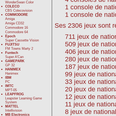
WonderSwan Color
1 console de nati
COLECO
CBS Colecovision
1 console de nat
COMMODORE
Amiga
Amiga CD32
Ses 2306 jeux sont ré
Commodore 16
Commodore 64
711 jeux de natio
Epoch
Super Cassette Vision
509 jeux de nati
FUJITSU
FM Towns Marty 2
406 jeux de natio
Funtech
Super A'Can
280 jeux de nati
GAMEPARK
187 jeux de natio
GP 32
HANIMEX
99 jeux de nation
Hanimex
IBM
33 jeux de nation
PC
IMTC
20 jeux de nation
MPT-05
LEAPFROG
12 jeux de nation
Leapster Learning Game
System
11 jeux de natio
MATTEL
8 jeux de nationa
Intellivision
MB Electronics