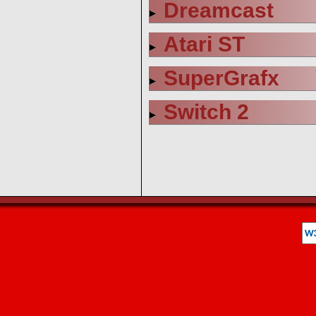
Dreamcast
Atari ST
SuperGrafx
Switch 2