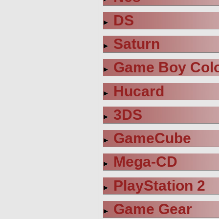
DS
Saturn
Game Boy Col
Hucard
3DS
GameCube
Mega-CD
PlayStation 2
Game Gear