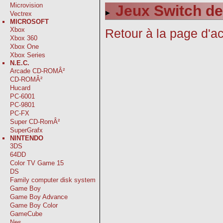
Microvision
Jeux Switch de
Vectrex
MICROSOFT
Xbox
Retour à la page d'ac
Xbox 360
Xbox One
Xbox Series
N.E.C.
Arcade CD-ROMÂ²
CD-ROMÂ²
Hucard
PC-6001
PC-9801
PC-FX
Super CD-RomÂ²
SuperGrafx
NINTENDO
3DS
64DD
Color TV Game 15
DS
Family computer disk system
Game Boy
Game Boy Advance
Game Boy Color
GameCube
Nes