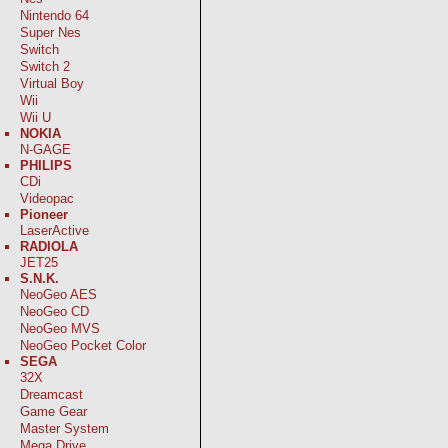
Nintendo 64
Super Nes
Switch
Switch 2
Virtual Boy
Wii
Wii U
NOKIA
N-GAGE
PHILIPS
CDi
Videopac
Pioneer
LaserActive
RADIOLA
JET25
S.N.K.
NeoGeo AES
NeoGeo CD
NeoGeo MVS
NeoGeo Pocket Color
SEGA
32X
Dreamcast
Game Gear
Master System
Mega Drive