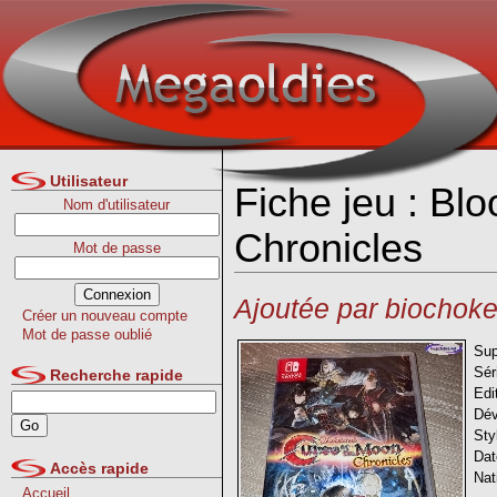
Utilisateur
Fiche jeu : Bl
Nom d'utilisateur
Chronicles
Mot de passe
Ajoutée par biochoke
Créer un nouveau compte
Mot de passe oublié
Sup
Sér
Recherche rapide
Edi
Dév
Sty
Dat
Accès rapide
Nat
Accueil