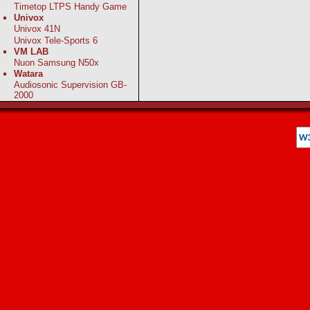
Timetop LTPS Handy Game
Univox
Univox 41N
Univox Tele-Sports 6
VM LAB
Nuon Samsung N50x
Watara
Audiosonic Supervision GB-
2000