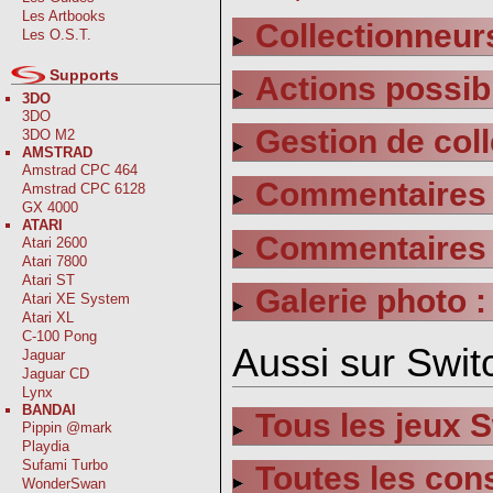
Les Artbooks
Collectionneurs
Les O.S.T.
Supports
Actions possib
3DO
3DO
Gestion de coll
3DO M2
AMSTRAD
Amstrad CPC 464
Commentaires s
Amstrad CPC 6128
GX 4000
ATARI
Commentaires s
Atari 2600
Atari 7800
Atari ST
Galerie photo :
Atari XE System
Atari XL
C-100 Pong
Aussi sur Switc
Jaguar
Jaguar CD
Lynx
BANDAI
Tous les jeux 
Pippin @mark
Playdia
Sufami Turbo
Toutes les con
WonderSwan