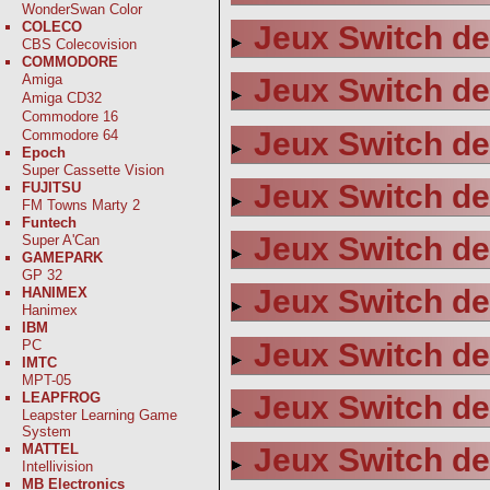
WonderSwan Color
COLECO
Jeux Switch de
CBS Colecovision
COMMODORE
Amiga
Jeux Switch de
Amiga CD32
Commodore 16
Jeux Switch de
Commodore 64
Epoch
Super Cassette Vision
Jeux Switch de 
FUJITSU
FM Towns Marty 2
Funtech
Jeux Switch de
Super A'Can
GAMEPARK
GP 32
Jeux Switch de
HANIMEX
Hanimex
IBM
Jeux Switch de
PC
IMTC
MPT-05
Jeux Switch de
LEAPFROG
Leapster Learning Game
System
MATTEL
Jeux Switch de
Intellivision
MB Electronics