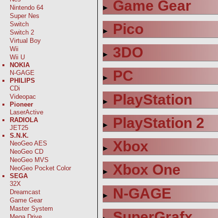
Game Gear
Nintendo 64
Super Nes
Switch
Pico
Switch 2
Virtual Boy
3DO
Wii
Wii U
NOKIA
PC
N-GAGE
PHILIPS
CDi
PlayStation
Videopac
Pioneer
LaserActive
PlayStation 2
RADIOLA
JET25
S.N.K.
Xbox
NeoGeo AES
NeoGeo CD
NeoGeo MVS
Xbox One
NeoGeo Pocket Color
SEGA
32X
N-GAGE
Dreamcast
Game Gear
Master System
SuperGrafx
Mega Drive