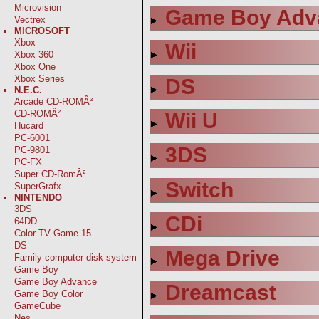
Microvision
Game Boy Adv
Vectrex
MICROSOFT
Xbox
Wii
Xbox 360
Xbox One
Xbox Series
DS
N.E.C.
Arcade CD-ROMÂ²
CD-ROMÂ²
Wii U
Hucard
PC-6001
3DS
PC-9801
PC-FX
Super CD-RomÂ²
Switch
SuperGrafx
NINTENDO
3DS
CDi
64DD
Color TV Game 15
DS
Mega Drive
Family computer disk system
Game Boy
Game Boy Advance
Dreamcast
Game Boy Color
GameCube
Nes