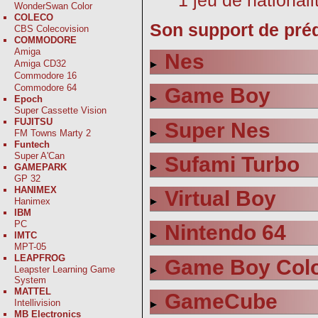
WonderSwan Color
COLECO
Son support de préd
CBS Colecovision
COMMODORE
Amiga
Nes
Amiga CD32
Commodore 16
Commodore 64
Game Boy
Epoch
Super Cassette Vision
FUJITSU
Super Nes
FM Towns Marty 2
Funtech
Super A'Can
Sufami Turbo
GAMEPARK
GP 32
HANIMEX
Virtual Boy
Hanimex
IBM
PC
Nintendo 64
IMTC
MPT-05
LEAPFROG
Game Boy Col
Leapster Learning Game
System
MATTEL
GameCube
Intellivision
MB Electronics