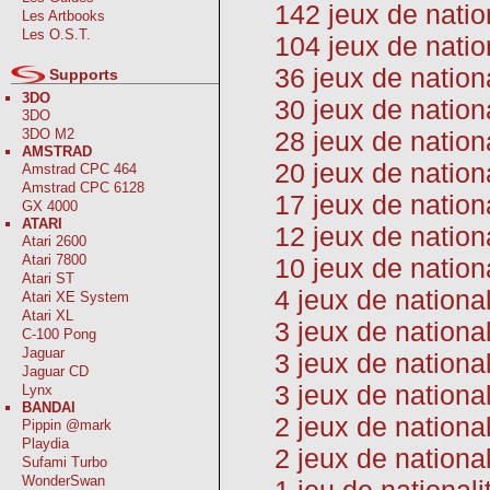
142 jeux de natio
Les Artbooks
Les O.S.T.
104 jeux de natio
36 jeux de natio
Supports
3DO
30 jeux de nation
3DO
28 jeux de nation
3DO M2
AMSTRAD
20 jeux de nationa
Amstrad CPC 464
Amstrad CPC 6128
17 jeux de nation
GX 4000
ATARI
12 jeux de nationa
Atari 2600
Atari 7800
10 jeux de nation
Atari ST
4 jeux de nationa
Atari XE System
Atari XL
3 jeux de nationa
C-100 Pong
Jaguar
3 jeux de nationa
Jaguar CD
3 jeux de nationa
Lynx
BANDAI
2 jeux de national
Pippin @mark
Playdia
2 jeux de nationa
Sufami Turbo
WonderSwan
1 jeu de nationa