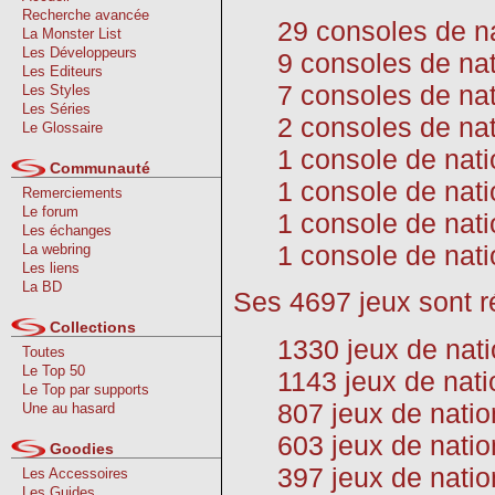
Recherche avancée
29 consoles de n
La Monster List
Les Développeurs
9 consoles de nat
Les Editeurs
7 consoles de nat
Les Styles
Les Séries
2 consoles de na
Le Glossaire
1 console de nat
Communauté
1 console de nati
Remerciements
Le forum
1 console de nati
Les échanges
1 console de nati
La webring
Les liens
La BD
Ses 4697 jeux sont ré
Collections
1330 jeux de nati
Toutes
Le Top 50
1143 jeux de nat
Le Top par supports
807 jeux de natio
Une au hasard
603 jeux de nati
Goodies
397 jeux de natio
Les Accessoires
Les Guides