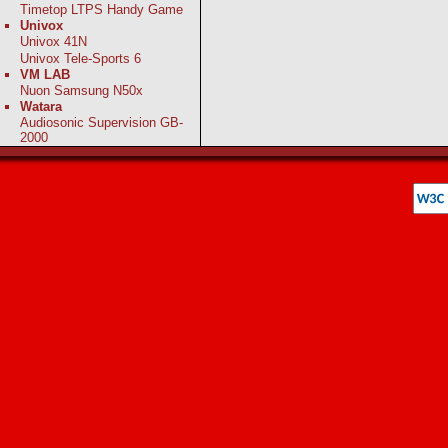
Timetop LTPS Handy Game
Univox
Univox 41N
Univox Tele-Sports 6
VM LAB
Nuon Samsung N50x
Watara
Audiosonic Supervision GB-
2000