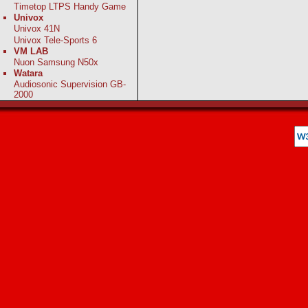
Timetop LTPS Handy Game
Univox
Univox 41N
Univox Tele-Sports 6
VM LAB
Nuon Samsung N50x
Watara
Audiosonic Supervision GB-
2000