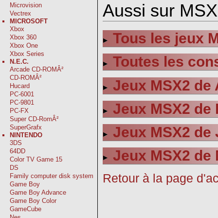
Aussi sur MSX
Microvision
Vectrex
MICROSOFT
Xbox
Tous les jeux 
Xbox 360
Xbox One
Xbox Series
Toutes les co
N.E.C.
Arcade CD-ROMÂ²
CD-ROMÂ²
Jeux MSX2 de 
Hucard
PC-6001
PC-9801
Jeux MSX2 de 
PC-FX
Super CD-RomÂ²
SuperGrafx
Jeux MSX2 de 
NINTENDO
3DS
64DD
Jeux MSX2 de 
Color TV Game 15
DS
Retour à la page d'ac
Family computer disk system
Game Boy
Game Boy Advance
Game Boy Color
GameCube
Nes