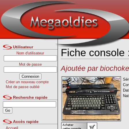
Utilisateur
Fiche consol
Nom d'utilisateur
Mot de passe
Ajoutée par biochoke
Sér
Créer un nouveau compte
Con
Mot de passe oublié
Dat
Nat
Recherche rapide
Accès rapide
Accueil