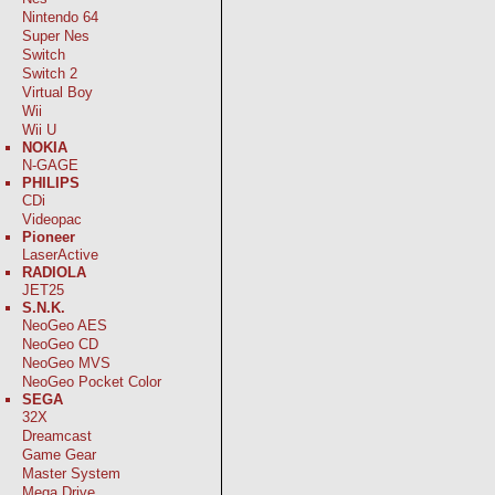
Nintendo 64
Super Nes
Switch
Switch 2
Virtual Boy
Wii
Wii U
NOKIA
N-GAGE
PHILIPS
CDi
Videopac
Pioneer
LaserActive
RADIOLA
JET25
S.N.K.
NeoGeo AES
NeoGeo CD
NeoGeo MVS
NeoGeo Pocket Color
SEGA
32X
Dreamcast
Game Gear
Master System
Mega Drive