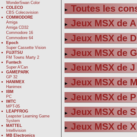
WonderSwan Color
Toutes les co
COLECO
CBS Colecovision
COMMODORE
Jeux MSX de A
Amiga
Amiga CD32
Commodore 16
Jeux MSX de D
Commodore 64
Epoch
Super Cassette Vision
Jeux MSX de G 
FUJITSU
FM Towns Marty 2
Funtech
Jeux MSX de J 
Super A'Can
GAMEPARK
GP 32
Jeux MSX de M
HANIMEX
Hanimex
IBM
Jeux MSX de P
PC
IMTC
MPT-05
Jeux MSX de S
LEAPFROG
Leapster Learning Game
System
Jeux MSX de X
MATTEL
Intellivision
MB Electronics