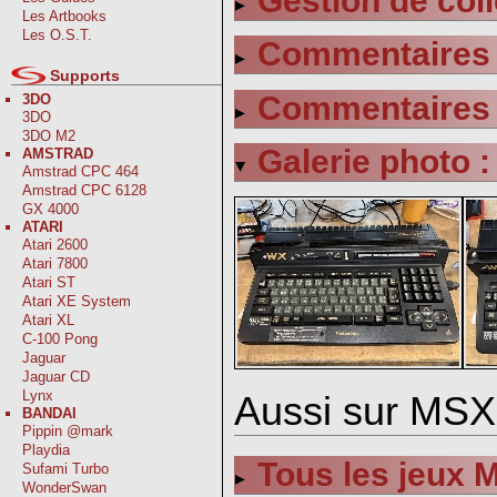
Gestion de coll
Les Artbooks
Les O.S.T.
Commentaires s
Supports
Commentaires s
3DO
3DO
3DO M2
Galerie photo :
AMSTRAD
Amstrad CPC 464
Amstrad CPC 6128
GX 4000
ATARI
Atari 2600
Atari 7800
Atari ST
Atari XE System
Atari XL
C-100 Pong
Jaguar
Jaguar CD
Lynx
Aussi sur MSX
BANDAI
Pippin @mark
Playdia
Tous les jeux 
Sufami Turbo
WonderSwan