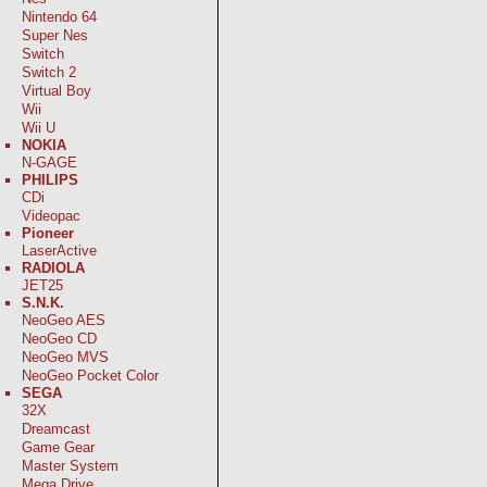
Nintendo 64
Super Nes
Switch
Switch 2
Virtual Boy
Wii
Wii U
NOKIA
N-GAGE
PHILIPS
CDi
Videopac
Pioneer
LaserActive
RADIOLA
JET25
S.N.K.
NeoGeo AES
NeoGeo CD
NeoGeo MVS
NeoGeo Pocket Color
SEGA
32X
Dreamcast
Game Gear
Master System
Mega Drive