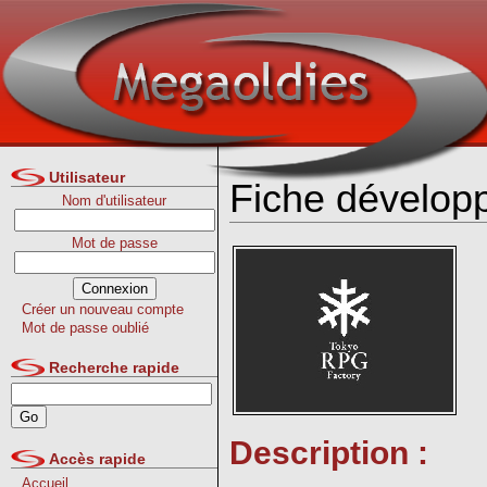
Utilisateur
Fiche dévelop
Nom d'utilisateur
Mot de passe
Créer un nouveau compte
Mot de passe oublié
Recherche rapide
Description :
Accès rapide
Accueil