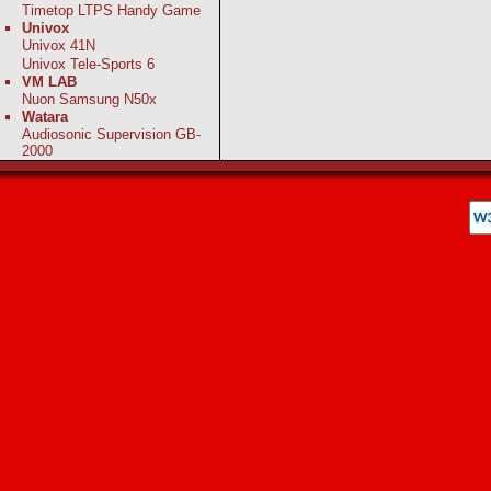
Timetop LTPS Handy Game
Univox
Univox 41N
Univox Tele-Sports 6
VM LAB
Nuon Samsung N50x
Watara
Audiosonic Supervision GB-
2000