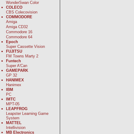
WonderSwan Color
COLECO
CBS Colecovision
COMMODORE
Amiga
Amiga CD32
Commodore 16
Commodore 64
Epoch
Super Cassette Vision
FUJITSU
FM Towns Marty 2
Funtech
Super A'Can
GAMEPARK
GP 32
HANIMEX
Hanimex
IBM
PC
IMTC
MPT-05
LEAPFROG
Leapster Learning Game
System
MATTEL
Intellivision
MB Electronics