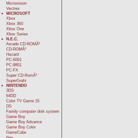
Microvision
Vectrex
MICROSOFT
Xbox
Xbox 360
Xbox One
Xbox Series
N.E.C.
Arcade CD-ROMÂ²
CD-ROMÂ²
Hucard
PC-6001
PC-9801
PC-FX
Super CD-RomÂ²
SuperGrafx
NINTENDO
3DS
64DD
Color TV Game 15
DS
Family computer disk system
Game Boy
Game Boy Advance
Game Boy Color
GameCube
Nes