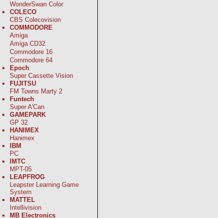
WonderSwan Color
COLECO
CBS Colecovision
COMMODORE
Amiga
Amiga CD32
Commodore 16
Commodore 64
Epoch
Super Cassette Vision
FUJITSU
FM Towns Marty 2
Funtech
Super A'Can
GAMEPARK
GP 32
HANIMEX
Hanimex
IBM
PC
IMTC
MPT-05
LEAPFROG
Leapster Learning Game
System
MATTEL
Intellivision
MB Electronics