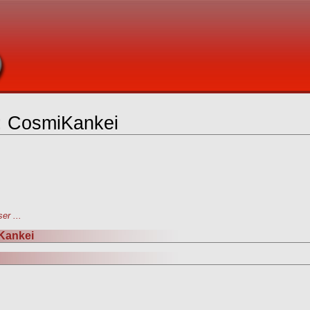
 : CosmiKankei
er ...
Kankei