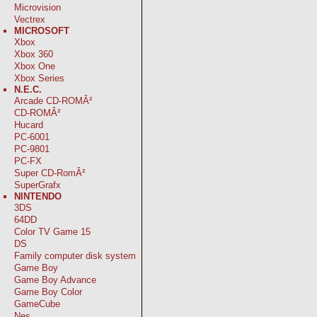
Microvision
Vectrex
MICROSOFT
Xbox
Xbox 360
Xbox One
Xbox Series
N.E.C.
Arcade CD-ROMÂ²
CD-ROMÂ²
Hucard
PC-6001
PC-9801
PC-FX
Super CD-RomÂ²
SuperGrafx
NINTENDO
3DS
64DD
Color TV Game 15
DS
Family computer disk system
Game Boy
Game Boy Advance
Game Boy Color
GameCube
Nes