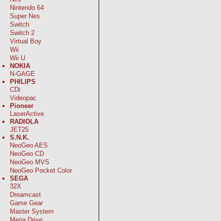
Nintendo 64
Super Nes
Switch
Switch 2
Virtual Boy
Wii
Wii U
NOKIA
N-GAGE
PHILIPS
CDi
Videopac
Pioneer
LaserActive
RADIOLA
JET25
S.N.K.
NeoGeo AES
NeoGeo CD
NeoGeo MVS
NeoGeo Pocket Color
SEGA
32X
Dreamcast
Game Gear
Master System
Mega Drive