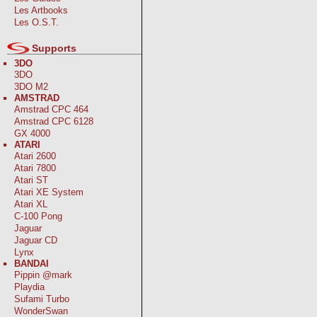
Les Artbooks
Les O.S.T.
Supports
3DO
3DO
3DO M2
AMSTRAD
Amstrad CPC 464
Amstrad CPC 6128
GX 4000
ATARI
Atari 2600
Atari 7800
Atari ST
Atari XE System
Atari XL
C-100 Pong
Jaguar
Jaguar CD
Lynx
BANDAI
Pippin @mark
Playdia
Sufami Turbo
WonderSwan