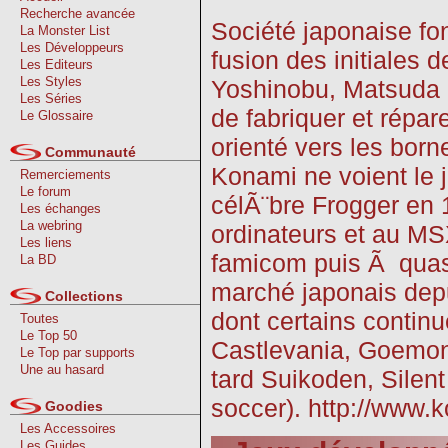
Recherche avancée
Société japonaise fo
La Monster List
Les Développeurs
fusion des initiale
Les Editeurs
Les Styles
Yoshinobu, Matsuda Hi
Les Séries
de fabriquer et répar
Le Glossaire
orienté vers les born
Communauté
Konami ne voient le 
Remerciements
Le forum
célÃ¨bre Frogger en 
Les échanges
La webring
ordinateurs et au MS
Les liens
famicom puis Ã quasi
La BD
marché japonais depu
Collections
dont certains contin
Toutes
Le Top 50
Castlevania, Goemon,
Le Top par supports
Une au hasard
tard Suikoden, Silent
soccer). http://www.
Goodies
Les Accessoires
Les Guides