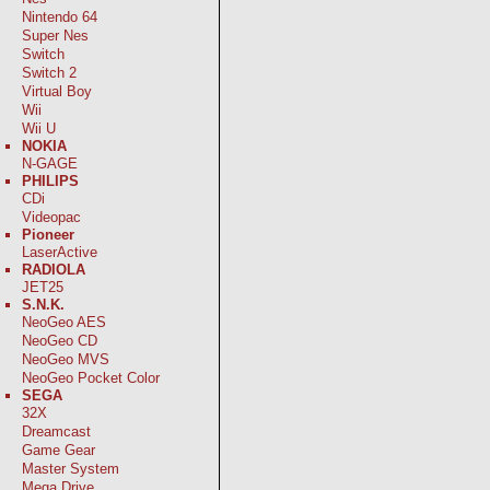
Nintendo 64
Super Nes
Switch
Switch 2
Virtual Boy
Wii
Wii U
NOKIA
N-GAGE
PHILIPS
CDi
Videopac
Pioneer
LaserActive
RADIOLA
JET25
S.N.K.
NeoGeo AES
NeoGeo CD
NeoGeo MVS
NeoGeo Pocket Color
SEGA
32X
Dreamcast
Game Gear
Master System
Mega Drive