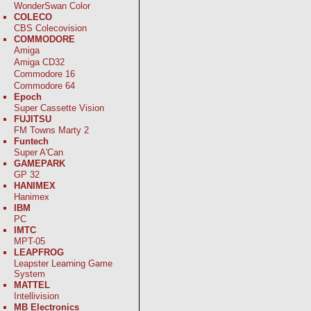
WonderSwan Color
COLECO
CBS Colecovision
COMMODORE
Amiga
Amiga CD32
Commodore 16
Commodore 64
Epoch
Super Cassette Vision
FUJITSU
FM Towns Marty 2
Funtech
Super A'Can
GAMEPARK
GP 32
HANIMEX
Hanimex
IBM
PC
IMTC
MPT-05
LEAPFROG
Leapster Learning Game
System
MATTEL
Intellivision
MB Electronics