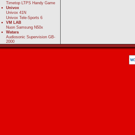
Timetop LTPS Handy Game
Univox
Univox 41N
Univox Tele-Sports 6
VM LAB
Nuon Samsung N50x
Watara
Audiosonic Supervision GB-
2000