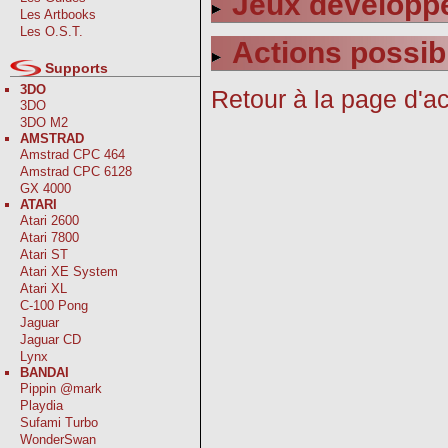
Jeux développ
Les Artbooks
Les O.S.T.
Actions possib
Supports
3DO
Retour à la page d'ac
3DO
3DO M2
AMSTRAD
Amstrad CPC 464
Amstrad CPC 6128
GX 4000
ATARI
Atari 2600
Atari 7800
Atari ST
Atari XE System
Atari XL
C-100 Pong
Jaguar
Jaguar CD
Lynx
BANDAI
Pippin @mark
Playdia
Sufami Turbo
WonderSwan