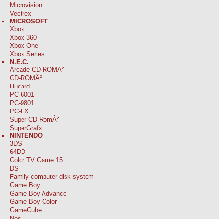
Microvision
Vectrex
MICROSOFT
Xbox
Xbox 360
Xbox One
Xbox Series
N.E.C.
Arcade CD-ROMÂ²
CD-ROMÂ²
Hucard
PC-6001
PC-9801
PC-FX
Super CD-RomÂ²
SuperGrafx
NINTENDO
3DS
64DD
Color TV Game 15
DS
Family computer disk system
Game Boy
Game Boy Advance
Game Boy Color
GameCube
Nes