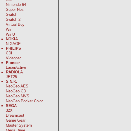
Nintendo 64
Super Nes
Switch
Switch 2
Virtual Boy
Wii
Wii U
NOKIA
N-GAGE
PHILIPS
CDi
Videopac
Pioneer
LaserActive
RADIOLA
JET25
S.N.K.
NeoGeo AES
NeoGeo CD
NeoGeo MVS
NeoGeo Pocket Color
SEGA
32X
Dreamcast
Game Gear
Master System
Mega Drive