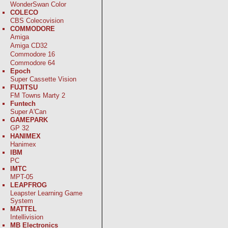
WonderSwan Color
COLECO
CBS Colecovision
COMMODORE
Amiga
Amiga CD32
Commodore 16
Commodore 64
Epoch
Super Cassette Vision
FUJITSU
FM Towns Marty 2
Funtech
Super A'Can
GAMEPARK
GP 32
HANIMEX
Hanimex
IBM
PC
IMTC
MPT-05
LEAPFROG
Leapster Learning Game
System
MATTEL
Intellivision
MB Electronics