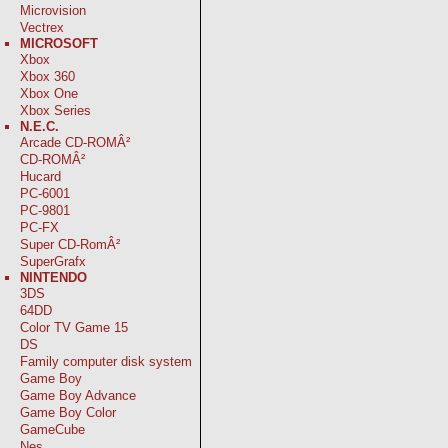
Microvision
Vectrex
MICROSOFT
Xbox
Xbox 360
Xbox One
Xbox Series
N.E.C.
Arcade CD-ROMÂ²
CD-ROMÂ²
Hucard
PC-6001
PC-9801
PC-FX
Super CD-RomÂ²
SuperGrafx
NINTENDO
3DS
64DD
Color TV Game 15
DS
Family computer disk system
Game Boy
Game Boy Advance
Game Boy Color
GameCube
Nes