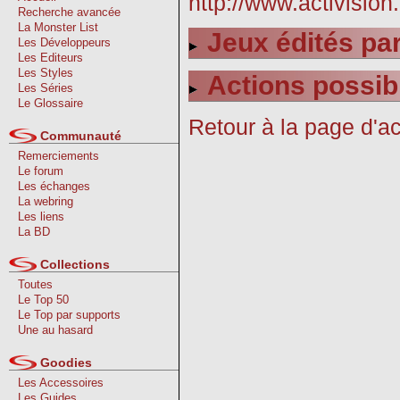
http://www.activisio
Recherche avancée
La Monster List
Jeux édités par
Les Développeurs
Les Editeurs
Les Styles
Actions possib
Les Séries
Le Glossaire
Retour à la page d'ac
Communauté
Remerciements
Le forum
Les échanges
La webring
Les liens
La BD
Collections
Toutes
Le Top 50
Le Top par supports
Une au hasard
Goodies
Les Accessoires
Les Guides