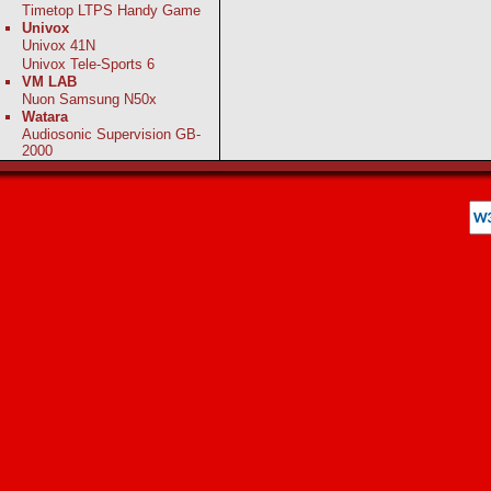
Timetop LTPS Handy Game
Univox
Univox 41N
Univox Tele-Sports 6
VM LAB
Nuon Samsung N50x
Watara
Audiosonic Supervision GB-
2000