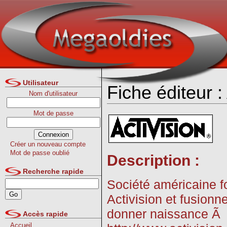
Utilisateur
Fiche éditeur :
Nom d'utilisateur
Mot de passe
Créer un nouveau compte
Mot de passe oublié
Description :
Recherche rapide
Société américaine f
Activision et fusionn
donner naissance Ã A
Accès rapide
Accueil