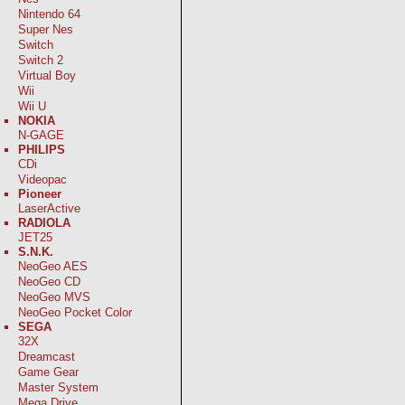
Nintendo 64
Super Nes
Switch
Switch 2
Virtual Boy
Wii
Wii U
NOKIA
N-GAGE
PHILIPS
CDi
Videopac
Pioneer
LaserActive
RADIOLA
JET25
S.N.K.
NeoGeo AES
NeoGeo CD
NeoGeo MVS
NeoGeo Pocket Color
SEGA
32X
Dreamcast
Game Gear
Master System
Mega Drive