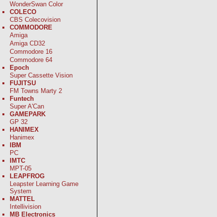
WonderSwan Color
COLECO
CBS Colecovision
COMMODORE
Amiga
Amiga CD32
Commodore 16
Commodore 64
Epoch
Super Cassette Vision
FUJITSU
FM Towns Marty 2
Funtech
Super A'Can
GAMEPARK
GP 32
HANIMEX
Hanimex
IBM
PC
IMTC
MPT-05
LEAPFROG
Leapster Learning Game
System
MATTEL
Intellivision
MB Electronics