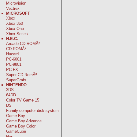
Microvision
Vectrex
MICROSOFT
Xbox
Xbox 360
Xbox One
Xbox Series
N.E.C.
Arcade CD-ROMÂ²
CD-ROMÂ²
Hucard
PC-6001
PC-9801
PC-FX
Super CD-RomÂ²
SuperGrafx
NINTENDO
3DS
64DD
Color TV Game 15
DS
Family computer disk system
Game Boy
Game Boy Advance
Game Boy Color
GameCube
Nes