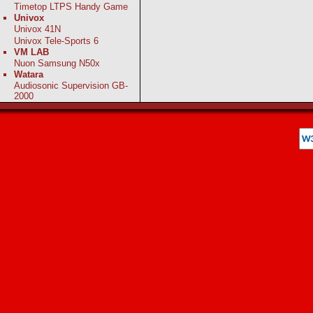
Timetop LTPS Handy Game
Univox
Univox 41N
Univox Tele-Sports 6
VM LAB
Nuon Samsung N50x
Watara
Audiosonic Supervision GB-
2000