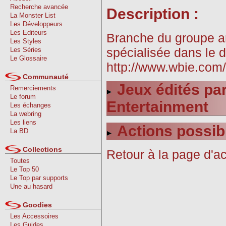
Recherche avancée
Description :
La Monster List
Les Développeurs
Les Editeurs
Branche du groupe a
Les Styles
spécialisée dans le 
Les Séries
Le Glossaire
http://www.wbie.com/
Communauté
Jeux édités par
Remerciements
Le forum
Entertainment
Les échanges
La webring
Les liens
Actions possib
La BD
Collections
Retour à la page d'ac
Toutes
Le Top 50
Le Top par supports
Une au hasard
Goodies
Les Accessoires
Les Guides