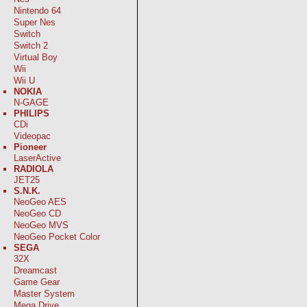
Nintendo 64
Super Nes
Switch
Switch 2
Virtual Boy
Wii
Wii U
NOKIA
N-GAGE
PHILIPS
CDi
Videopac
Pioneer
LaserActive
RADIOLA
JET25
S.N.K.
NeoGeo AES
NeoGeo CD
NeoGeo MVS
NeoGeo Pocket Color
SEGA
32X
Dreamcast
Game Gear
Master System
Mega Drive