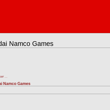
andai Namco Games
er ...
dai Namco Games