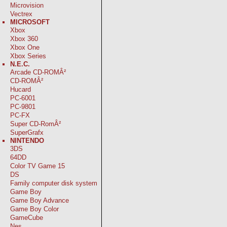
Microvision
Vectrex
MICROSOFT
Xbox
Xbox 360
Xbox One
Xbox Series
N.E.C.
Arcade CD-ROMÂ²
CD-ROMÂ²
Hucard
PC-6001
PC-9801
PC-FX
Super CD-RomÂ²
SuperGrafx
NINTENDO
3DS
64DD
Color TV Game 15
DS
Family computer disk system
Game Boy
Game Boy Advance
Game Boy Color
GameCube
Nes