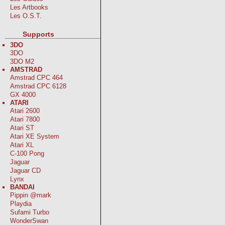
Les Artbooks
Les O.S.T.
Supports
3DO
3DO
3DO M2
AMSTRAD
Amstrad CPC 464
Amstrad CPC 6128
GX 4000
ATARI
Atari 2600
Atari 7800
Atari ST
Atari XE System
Atari XL
C-100 Pong
Jaguar
Jaguar CD
Lynx
BANDAI
Pippin @mark
Playdia
Sufami Turbo
WonderSwan