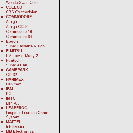
WonderSwan Color
COLECO
CBS Colecovision
COMMODORE
Amiga
Amiga CD32
Commodore 16
Commodore 64
Epoch
Super Cassette Vision
FUJITSU
FM Towns Marty 2
Funtech
Super A'Can
GAMEPARK
GP 32
HANIMEX
Hanimex
IBM
PC
IMTC
MPT-05
LEAPFROG
Leapster Learning Game
System
MATTEL
Intellivision
MB Electronics