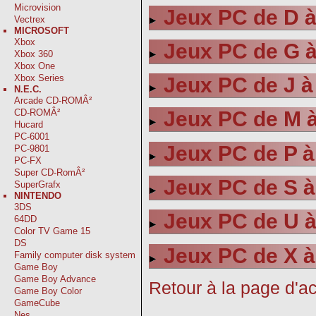
Microvision
Jeux PC de D à
Vectrex
MICROSOFT
Xbox
Jeux PC de G à
Xbox 360
Xbox One
Xbox Series
Jeux PC de J à
N.E.C.
Arcade CD-ROMÂ²
CD-ROMÂ²
Jeux PC de M 
Hucard
PC-6001
Jeux PC de P à
PC-9801
PC-FX
Super CD-RomÂ²
Jeux PC de S à
SuperGrafx
NINTENDO
3DS
Jeux PC de U 
64DD
Color TV Game 15
DS
Jeux PC de X à
Family computer disk system
Game Boy
Game Boy Advance
Retour à la page d'ac
Game Boy Color
GameCube
Nes