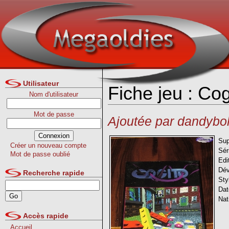
Utilisateur
Fiche jeu : Co
Nom d'utilisateur
Mot de passe
Ajoutée par dandybo
Sup
Créer un nouveau compte
Sér
Mot de passe oublié
Edi
Dév
Recherche rapide
Sty
Dat
Nat
Accès rapide
Accueil