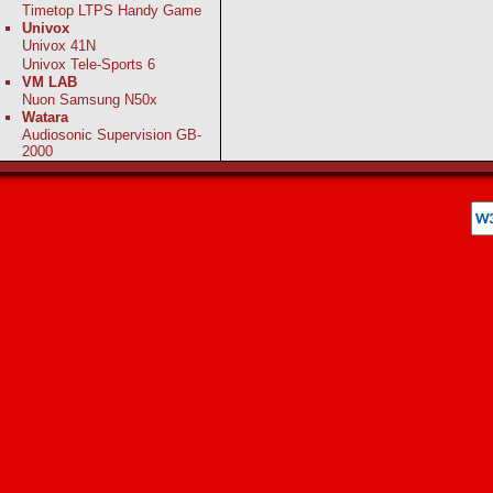
Timetop LTPS Handy Game
Univox
Univox 41N
Univox Tele-Sports 6
VM LAB
Nuon Samsung N50x
Watara
Audiosonic Supervision GB-
2000