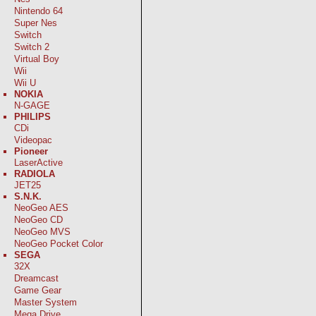
Nintendo 64
Super Nes
Switch
Switch 2
Virtual Boy
Wii
Wii U
NOKIA
N-GAGE
PHILIPS
CDi
Videopac
Pioneer
LaserActive
RADIOLA
JET25
S.N.K.
NeoGeo AES
NeoGeo CD
NeoGeo MVS
NeoGeo Pocket Color
SEGA
32X
Dreamcast
Game Gear
Master System
Mega Drive