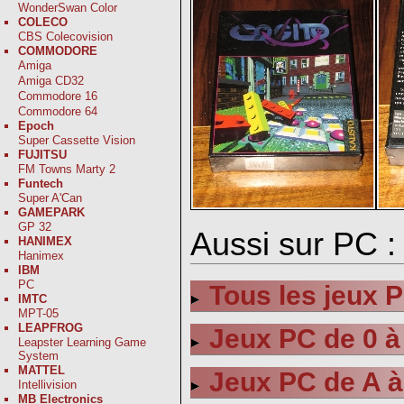
WonderSwan Color
COLECO
CBS Colecovision
COMMODORE
Amiga
Amiga CD32
Commodore 16
Commodore 64
Epoch
Super Cassette Vision
FUJITSU
FM Towns Marty 2
Funtech
Super A'Can
GAMEPARK
GP 32
Aussi sur PC :
HANIMEX
Hanimex
IBM
PC
Tous les jeux 
IMTC
MPT-05
LEAPFROG
Jeux PC de 0 à
Leapster Learning Game
System
MATTEL
Jeux PC de A à
Intellivision
MB Electronics