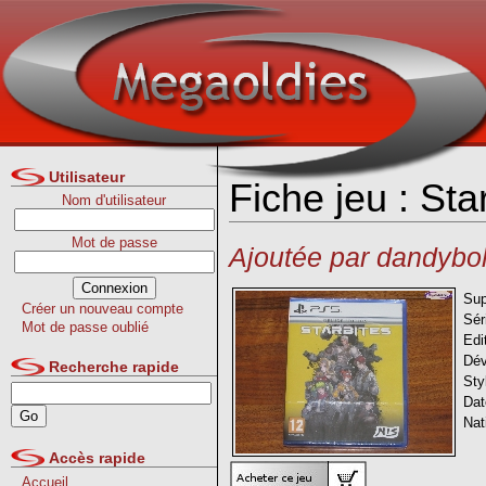
Utilisateur
Fiche jeu : Sta
Nom d'utilisateur
Mot de passe
Ajoutée par dandybo
Sup
Créer un nouveau compte
Sér
Mot de passe oublié
Edi
Dév
Recherche rapide
Sty
Dat
Nat
Accès rapide
Accueil