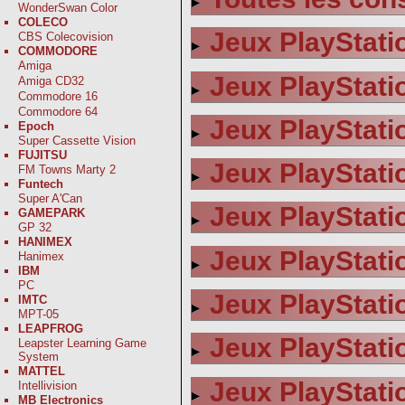
WonderSwan Color
COLECO
Jeux PlayStati
CBS Colecovision
COMMODORE
Amiga
Jeux PlayStati
Amiga CD32
Commodore 16
Commodore 64
Jeux PlayStatio
Epoch
Super Cassette Vision
FUJITSU
Jeux PlayStatio
FM Towns Marty 2
Funtech
Super A'Can
Jeux PlayStati
GAMEPARK
GP 32
HANIMEX
Jeux PlayStati
Hanimex
IBM
PC
Jeux PlayStatio
IMTC
MPT-05
LEAPFROG
Jeux PlayStati
Leapster Learning Game
System
MATTEL
Jeux PlayStatio
Intellivision
MB Electronics