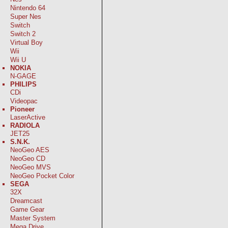
Nintendo 64
Super Nes
Switch
Switch 2
Virtual Boy
Wii
Wii U
NOKIA
N-GAGE
PHILIPS
CDi
Videopac
Pioneer
LaserActive
RADIOLA
JET25
S.N.K.
NeoGeo AES
NeoGeo CD
NeoGeo MVS
NeoGeo Pocket Color
SEGA
32X
Dreamcast
Game Gear
Master System
Mega Drive