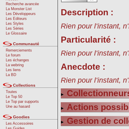
Recherche avancée
La Monster List
Description :
Les Développeurs
Les Editeurs
Les Styles
Rien pour l'instant, n
Les Séries
Le Glossaire
Particularité :
Communauté
Remerciements
Rien pour l'instant, n
Le forum
Les échanges
Anecdote :
La webring
Les liens
La BD
Rien pour l'instant, n
Collections
Collectionneurs
Toutes
Le Top 50
Le Top par supports
Actions possib
Une au hasard
Goodies
Gestion de coll
Les Accessoires
Les Guides