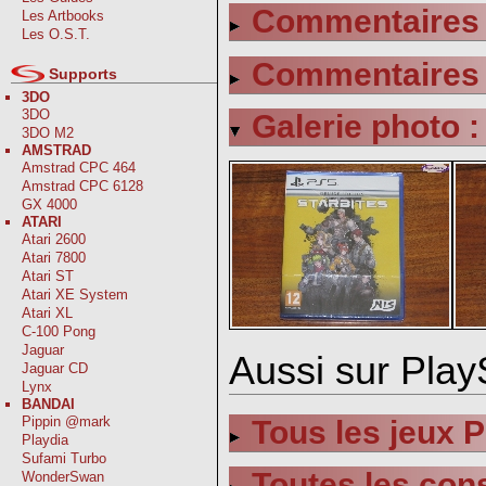
Commentaires s
Les Artbooks
Les O.S.T.
Commentaires s
Supports
3DO
3DO
Galerie photo :
3DO M2
AMSTRAD
Amstrad CPC 464
Amstrad CPC 6128
GX 4000
ATARI
Atari 2600
Atari 7800
Atari ST
Atari XE System
Atari XL
C-100 Pong
Jaguar
Aussi sur PlayS
Jaguar CD
Lynx
BANDAI
Pippin @mark
Tous les jeux P
Playdia
Sufami Turbo
Toutes les con
WonderSwan