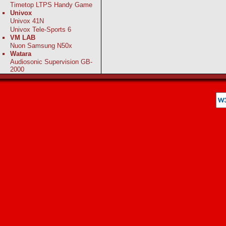
Timetop LTPS Handy Game
Univox
Univox 41N
Univox Tele-Sports 6
VM LAB
Nuon Samsung N50x
Watara
Audiosonic Supervision GB-
2000