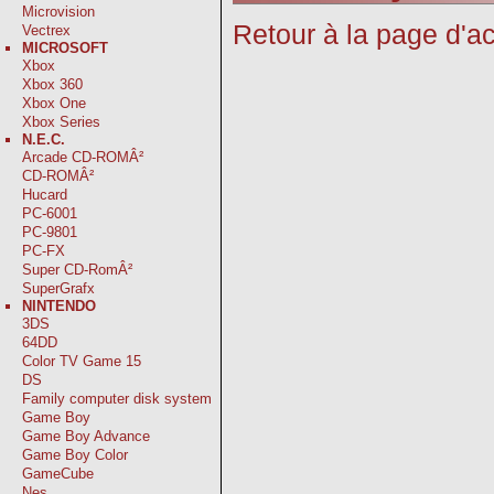
Microvision
Retour à la page d'ac
Vectrex
MICROSOFT
Xbox
Xbox 360
Xbox One
Xbox Series
N.E.C.
Arcade CD-ROMÂ²
CD-ROMÂ²
Hucard
PC-6001
PC-9801
PC-FX
Super CD-RomÂ²
SuperGrafx
NINTENDO
3DS
64DD
Color TV Game 15
DS
Family computer disk system
Game Boy
Game Boy Advance
Game Boy Color
GameCube
Nes