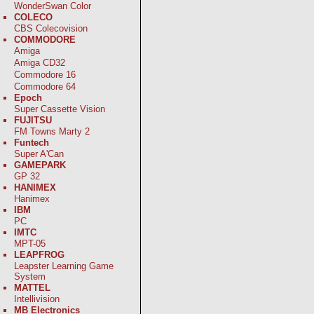
WonderSwan Color
COLECO
CBS Colecovision
COMMODORE
Amiga
Amiga CD32
Commodore 16
Commodore 64
Epoch
Super Cassette Vision
FUJITSU
FM Towns Marty 2
Funtech
Super A'Can
GAMEPARK
GP 32
HANIMEX
Hanimex
IBM
PC
IMTC
MPT-05
LEAPFROG
Leapster Learning Game
System
MATTEL
Intellivision
MB Electronics