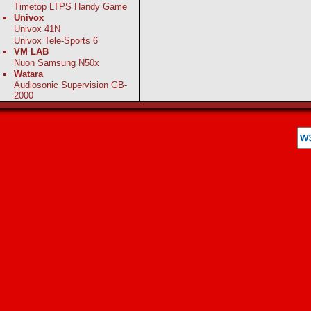
Timetop LTPS Handy Game
Univox
Univox 41N
Univox Tele-Sports 6
VM LAB
Nuon Samsung N50x
Watara
Audiosonic Supervision GB-
2000