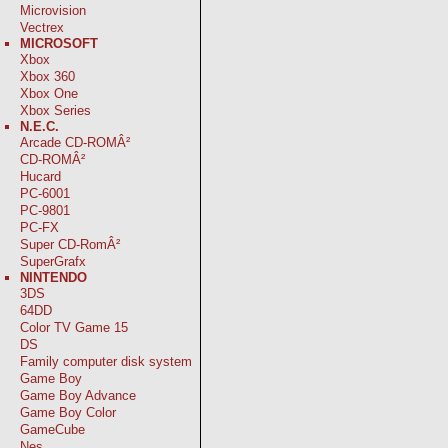
Microvision
Vectrex
MICROSOFT
Xbox
Xbox 360
Xbox One
Xbox Series
N.E.C.
Arcade CD-ROMÂ²
CD-ROMÂ²
Hucard
PC-6001
PC-9801
PC-FX
Super CD-RomÂ²
SuperGrafx
NINTENDO
3DS
64DD
Color TV Game 15
DS
Family computer disk system
Game Boy
Game Boy Advance
Game Boy Color
GameCube
Nes