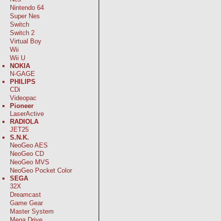
Nintendo 64
Super Nes
Switch
Switch 2
Virtual Boy
Wii
Wii U
NOKIA
N-GAGE
PHILIPS
CDi
Videopac
Pioneer
LaserActive
RADIOLA
JET25
S.N.K.
NeoGeo AES
NeoGeo CD
NeoGeo MVS
NeoGeo Pocket Color
SEGA
32X
Dreamcast
Game Gear
Master System
Mega Drive