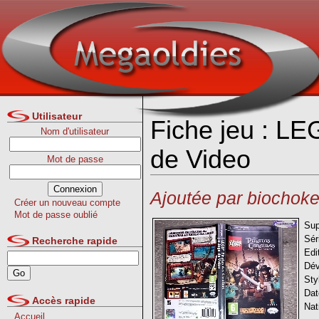
Utilisateur
Fiche jeu : LE
Nom d'utilisateur
de Video
Mot de passe
Ajoutée par biochoke
Créer un nouveau compte
Mot de passe oublié
Sup
Sér
Recherche rapide
Edi
Dév
Sty
Dat
Accès rapide
Nat
Accueil