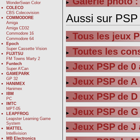
Galerie photo :
WonderSwan Color
COLECO
CBS Colecovision
Aussi sur PSP 
COMMODORE
Amiga
Amiga CD32
Commodore 16
Tous les jeux 
Commodore 64
Epoch
Toutes les con
Super Cassette Vision
FUJITSU
FM Towns Marty 2
Jeux PSP de 0 
Funtech
Super A'Can
GAMEPARK
GP 32
Jeux PSP de A 
HANIMEX
Hanimex
IBM
Jeux PSP de D 
PC
IMTC
MPT-05
Jeux PSP de G 
LEAPFROG
Leapster Learning Game
System
Jeux PSP de J 
MATTEL
Intellivision
MB Electronics