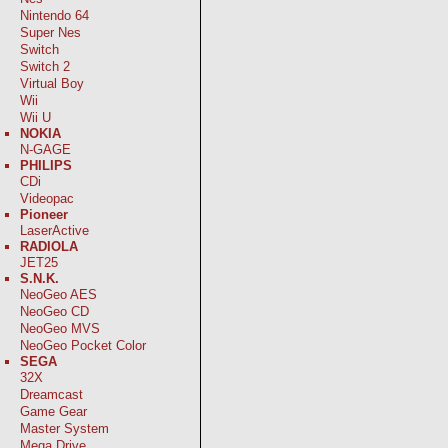
Nintendo 64
Super Nes
Switch
Switch 2
Virtual Boy
Wii
Wii U
NOKIA
N-GAGE
PHILIPS
CDi
Videopac
Pioneer
LaserActive
RADIOLA
JET25
S.N.K.
NeoGeo AES
NeoGeo CD
NeoGeo MVS
NeoGeo Pocket Color
SEGA
32X
Dreamcast
Game Gear
Master System
Mega Drive