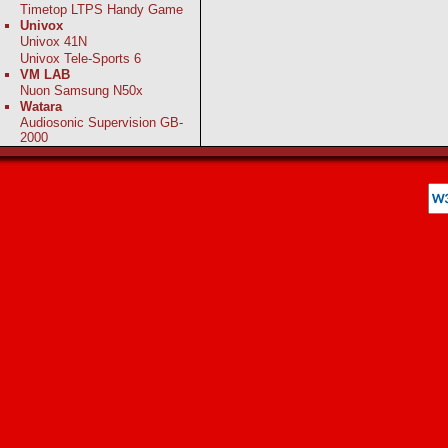
Timetop LTPS Handy Game
Univox
Univox 41N
Univox Tele-Sports 6
VM LAB
Nuon Samsung N50x
Watara
Audiosonic Supervision GB-
2000