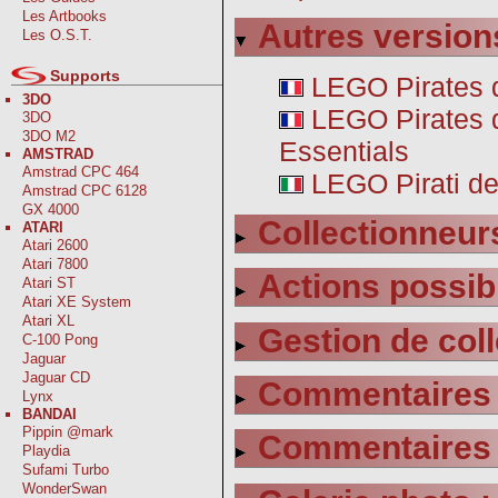
Les Artbooks
Autres version
Les O.S.T.
Supports
LEGO Pirates 
3DO
LEGO Pirates 
3DO
3DO M2
Essentials
AMSTRAD
Amstrad CPC 464
LEGO Pirati dei
Amstrad CPC 6128
GX 4000
Collectionneurs
ATARI
Atari 2600
Atari 7800
Actions possib
Atari ST
Atari XE System
Atari XL
Gestion de coll
C-100 Pong
Jaguar
Jaguar CD
Commentaires s
Lynx
BANDAI
Pippin @mark
Commentaires s
Playdia
Sufami Turbo
WonderSwan