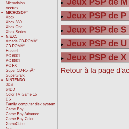
Jeux PSP de M
Microvision
Vectrex
MICROSOFT
Jeux PSP de P 
Xbox
Xbox 360
Jeux PSP de S 
Xbox One
Xbox Series
N.E.C.
Jeux PSP de U
Arcade CD-ROMÂ²
CD-ROMÂ²
Hucard
Jeux PSP de X 
PC-6001
PC-9801
PC-FX
Retour à la page d'ac
Super CD-RomÂ²
SuperGrafx
NINTENDO
3DS
64DD
Color TV Game 15
DS
Family computer disk system
Game Boy
Game Boy Advance
Game Boy Color
GameCube
Nes