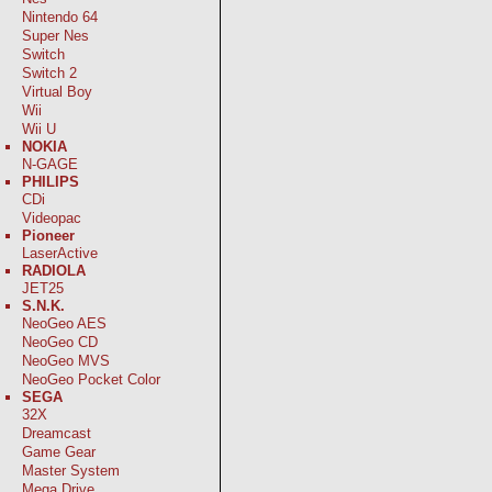
Nintendo 64
Super Nes
Switch
Switch 2
Virtual Boy
Wii
Wii U
NOKIA
N-GAGE
PHILIPS
CDi
Videopac
Pioneer
LaserActive
RADIOLA
JET25
S.N.K.
NeoGeo AES
NeoGeo CD
NeoGeo MVS
NeoGeo Pocket Color
SEGA
32X
Dreamcast
Game Gear
Master System
Mega Drive