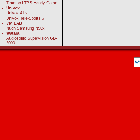
Timetop LTPS Handy Game
Univox
Univox 41N
Univox Tele-Sports 6
VM LAB
Nuon Samsung N50x
Watara
Audiosonic Supervision GB-
2000