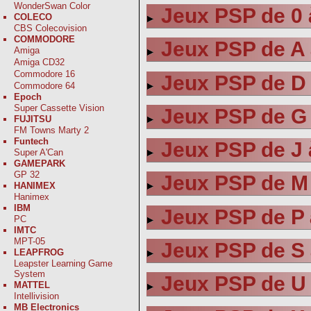
WonderSwan Color
Jeux PSP de 0 
COLECO
CBS Colecovision
COMMODORE
Jeux PSP de A 
Amiga
Amiga CD32
Commodore 16
Jeux PSP de D 
Commodore 64
Epoch
Super Cassette Vision
Jeux PSP de G 
FUJITSU
FM Towns Marty 2
Funtech
Jeux PSP de J 
Super A'Can
GAMEPARK
GP 32
Jeux PSP de M
HANIMEX
Hanimex
IBM
Jeux PSP de P 
PC
IMTC
MPT-05
Jeux PSP de S 
LEAPFROG
Leapster Learning Game
System
Jeux PSP de U
MATTEL
Intellivision
MB Electronics