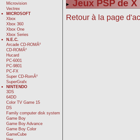
Jeux PSP de X 
Microvision
Vectrex
MICROSOFT
Retour à la page d'ac
Xbox
Xbox 360
Xbox One
Xbox Series
N.E.C.
Arcade CD-ROMÂ²
CD-ROMÂ²
Hucard
PC-6001
PC-9801
PC-FX
Super CD-RomÂ²
SuperGrafx
NINTENDO
3DS
64DD
Color TV Game 15
DS
Family computer disk system
Game Boy
Game Boy Advance
Game Boy Color
GameCube
Nes