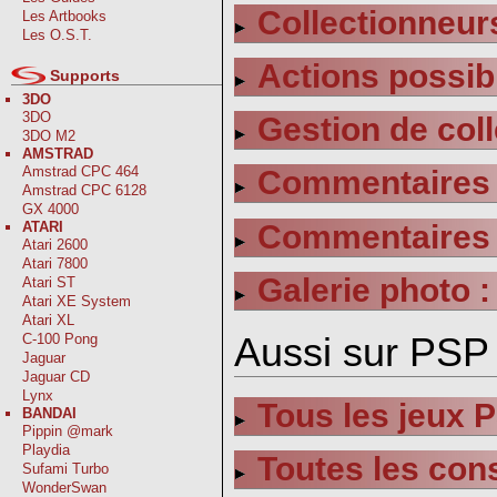
Collectionneurs
Les Artbooks
Les O.S.T.
Actions possib
Supports
3DO
3DO
Gestion de coll
3DO M2
AMSTRAD
Amstrad CPC 464
Commentaires s
Amstrad CPC 6128
GX 4000
Commentaires s
ATARI
Atari 2600
Atari 7800
Galerie photo :
Atari ST
Atari XE System
Atari XL
Aussi sur PSP 
C-100 Pong
Jaguar
Jaguar CD
Lynx
Tous les jeux 
BANDAI
Pippin @mark
Playdia
Toutes les con
Sufami Turbo
WonderSwan