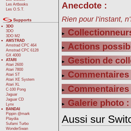
Anecdote :
Les Artbooks
Les O.S.T.
Rien pour l'instant, n
Supports
3DO
Collectionneurs
3DO
3DO M2
AMSTRAD
Actions possib
Amstrad CPC 464
Amstrad CPC 6128
GX 4000
Gestion de coll
ATARI
Atari 2600
Atari 7800
Commentaires s
Atari ST
Atari XE System
Atari XL
Commentaires s
C-100 Pong
Jaguar
Jaguar CD
Galerie photo :
Lynx
BANDAI
Pippin @mark
Aussi sur Switc
Playdia
Sufami Turbo
WonderSwan