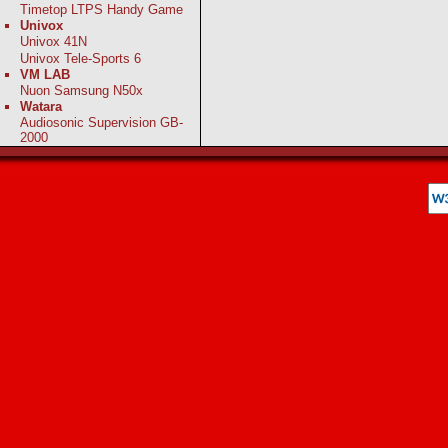
Timetop LTPS Handy Game
Univox
Univox 41N
Univox Tele-Sports 6
VM LAB
Nuon Samsung N50x
Watara
Audiosonic Supervision GB-
2000