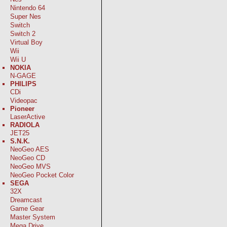
Nintendo 64
Super Nes
Switch
Switch 2
Virtual Boy
Wii
Wii U
NOKIA
N-GAGE
PHILIPS
CDi
Videopac
Pioneer
LaserActive
RADIOLA
JET25
S.N.K.
NeoGeo AES
NeoGeo CD
NeoGeo MVS
NeoGeo Pocket Color
SEGA
32X
Dreamcast
Game Gear
Master System
Mega Drive