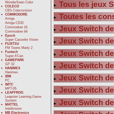
Tous les jeux 
WonderSwan Color
COLECO
CBS Colecovision
Toutes les con
COMMODORE
Amiga
Amiga CD32
Jeux Switch de
Commodore 16
Commodore 64
Epoch
Jeux Switch de
Super Cassette Vision
FUJITSU
FM Towns Marty 2
Jeux Switch de
Funtech
Super A'Can
GAMEPARK
Jeux Switch de 
GP 32
HANIMEX
Hanimex
Jeux Switch de
IBM
PC
IMTC
Jeux Switch de
MPT-05
LEAPFROG
Leapster Learning Game
Jeux Switch de
System
MATTEL
Intellivision
MB Electronics