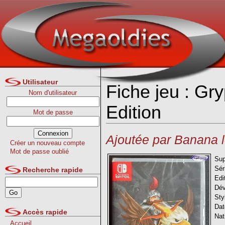
Utilisateur
Fiche jeu : Gry
Nom d'utilisateur
Edition
Mot de passe
Ajoutée par Banana l
Créer un nouveau compte
Mot de passe oublié
Sup
Sér
Recherche rapide
Edi
Dév
Sty
Dat
Accès rapide
Nat
Accueil