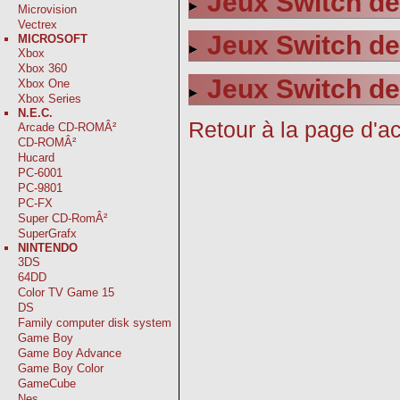
Jeux Switch de
Microvision
Vectrex
Jeux Switch de
MICROSOFT
Xbox
Xbox 360
Jeux Switch de
Xbox One
Xbox Series
N.E.C.
Retour à la page d'ac
Arcade CD-ROMÂ²
CD-ROMÂ²
Hucard
PC-6001
PC-9801
PC-FX
Super CD-RomÂ²
SuperGrafx
NINTENDO
3DS
64DD
Color TV Game 15
DS
Family computer disk system
Game Boy
Game Boy Advance
Game Boy Color
GameCube
Nes